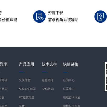
持
资源下载
角价值赋能
需求视角系统辅助
品库
产品应用
技术支持
快捷链接
级电容
光伏储能
服务支持
新闻中心
热风扇
AI智能伺服器
FAQ/咨询
联系我们
阻器
PC竞技电源
在线咨询沟通
电器件
车载
索样报价留言