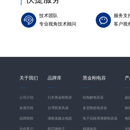
技术团队
服务支
专业视角技术顾问
客户视
关于我们
品牌库
黑金刚电容
产
公司介绍
日本黑金刚电容
铝电解电容器
超
发展历程
台湾凯美风扇
多层陶瓷电容器
散
品牌授权
湖南龙建达电阻
电子回路用薄膜电容器
电
合作客户
群芯微电子
超级电容
光