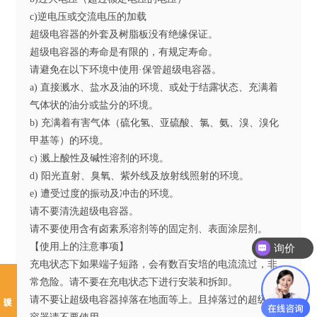
c)逆电压或交流电压的加载
超级电容器的外套及树脂板没有绝缘保证。
超级电容器的寿命是有限的，有规定寿命。
请避免在以下环境中使用·保管超级电容器。
a) 直接溅水、盐水及油的环境、或处于结露状态、充满着
气体状的油分或盐分的环境。
b) 充满着有害气体（硫化氢、亚硫酸、氯、氨、溴、溴化
甲基等）的环境。
c) 溅上酸性及碱性溶剂的环境。
d) 阳光直射、臭氧、紫外线及放射线照射的环境。
e) 遭受过度的振动及冲击的环境。
请不要清洗超级电容器。
请不要使用含有卤素系溶剂等的固定剂、表面涂层剂。
【使用上的注意事项】
询价
充电状态下如果端子短路，会有数百安培的电流流过，非
常危险。请不要在充电状态下进行安装和拆卸。
请不要让超级电容器掉落在地面等上。且掉落过的超级电