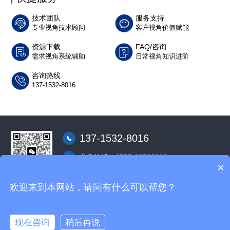
技术团队
服务支持
专业视角技术顾问
客户视角价值赋能
资源下载
FAQ/咨询
需求视角系统辅助
日常视角知识进阶
咨询热线
137-1532-8016
137-1532-8016
业务热线：0755-23732362
×
深圳市龙华区东环二路中执时代广场Ａ座22
层22C室
微信客服
欢迎来到本网站，请问有什么可以帮您？
版权所有 2023 © 深圳市知奇经贸有限公司 备案号：
粤ICP备2021098152
现在咨询
稍后再说
号