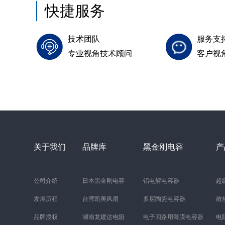
快捷服务
技术团队
服务支
专业视角技术顾问
客户视
关于我们
品牌库
黑金刚电容
产
公司介绍
日本黑金刚电容
铝电解电容器
超
发展历程
台湾凯美风扇
多层陶瓷电容器
散
品牌授权
湖南龙建达电阻
电子回路用薄膜电容器
电