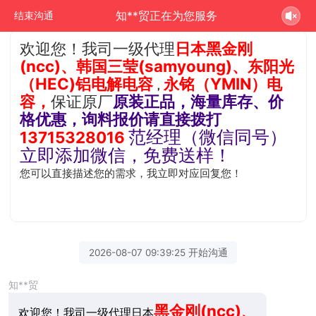
知**贸正在为您服务
结束沟通
欢迎您！我司一级代理
日本黑金刚
(ncc)、韩国三莹(samyoung)、
东阳光
（HEC)铝电解电容
永铭（YMIN）电
，
容，
保证原厂
原装正品，海量库存、价
格优惠
，询料报价请直接拨打
范经理（微信同号）
13715328016
立即添加微信，免费送样！
您可以直接描述您的需求，我立即对应回复您！
2026-08-07 09:39:25 开始沟通
知**贸
黑金刚(ncc)、
欢迎您！我司一级代理日本