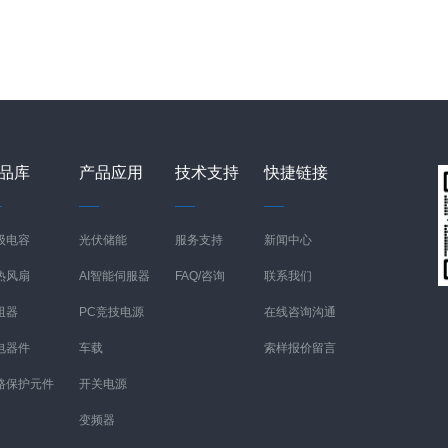
品库
产品应用
技术支持
快捷链接
级电容
光伏储能
服务支持
新闻中心
热风扇
AI智能伺服器
FAQ/咨询
联系我们
阻器
PC竞技电源
在线咨询沟通
电器件
车载
索样报价留言
路保护元件
开关电源
变频器