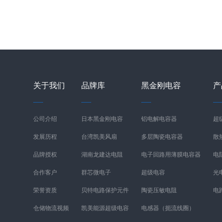
关于我们
品牌库
黑金刚电容
产
公司介绍
日本黑金刚电容
铝电解电容器
超
发展历程
台湾凯美风扇
多层陶瓷电容器
散
品牌授权
湖南龙建达电阻
电子回路用薄膜电容器
电
合作客户
群芯微电子
超级电容
光
荣誉资质
贝特电路保护元件
陶瓷压敏电阻
电
仓储物流视频
凯美能源超级电容
电感器（扼流线圈）