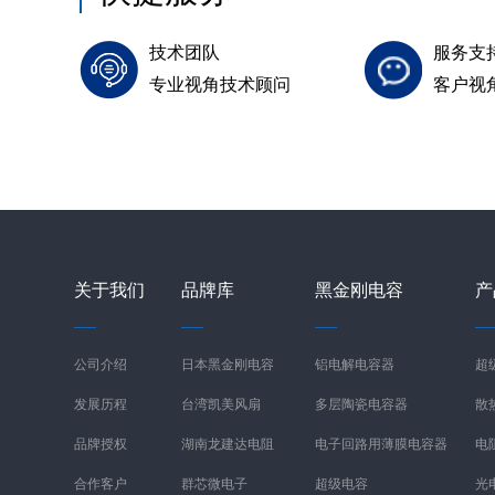
技术团队
服务支
专业视角技术顾问
客户视
关于我们
品牌库
黑金刚电容
产
公司介绍
日本黑金刚电容
铝电解电容器
超
发展历程
台湾凯美风扇
多层陶瓷电容器
散
品牌授权
湖南龙建达电阻
电子回路用薄膜电容器
电
合作客户
群芯微电子
超级电容
光