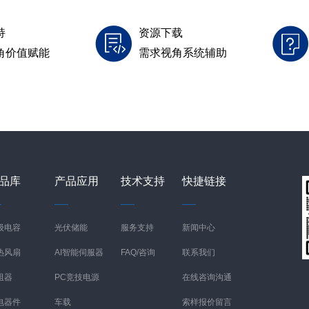
持
资源下载
角价值赋能
需求视角系统辅助
品库
产品应用
技术支持
快捷链接
级电容
光伏储能
服务支持
新闻中心
热风扇
AI智能伺服器
FAQ/咨询
联系我们
阻器
PC竞技电源
在线咨询沟通
电器件
车载
索样报价留言