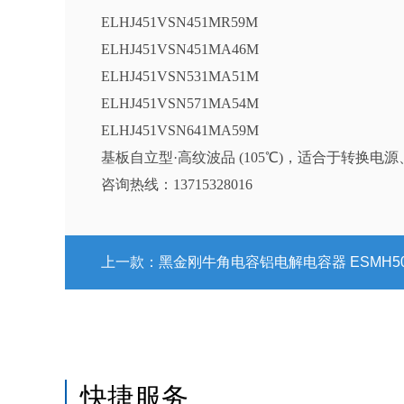
ELHJ451VSN451MR59M
ELHJ451VSN451MA46M
ELHJ451VSN531MA51M
ELHJ451VSN571MA54M
ELHJ451VSN641MA59M
基板自立型·高纹波品 (105℃)，适合于转换电
咨询热线：13715328016
上一款：
黑金刚牛角电容铝电解电容器 ESMH500VSN822MR40S ESMH800VSN392MQ45S ESMH500VSN822MA30S ESMH800VSN392MR35S ESMH500VSN103MR45S ESMH800VSN392MA25S ESMH500VSN103MA35S ESMH800VSN472MQ50S ESMH500VSN123MR50S ESMH800VSN472MR40S ESMH500VSN123MA40S ESMH800VSN472MA3
快捷服务