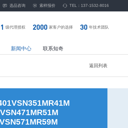
选品咨询
索样报价
TEL：137-1532-8016
1
2000
30
级代理授权
家客户的选择
年技术团队
新闻中心
联系知奇
返回列表
01VSN351MR41M
1VSN471MR51M
1VSN571MR59M