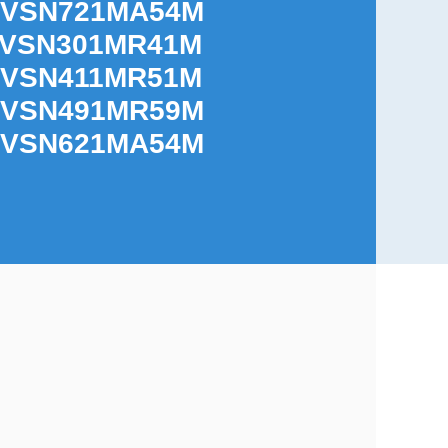
1VSN721MA54M
1VSN301MR41M
1VSN411MR51M
1VSN491MR59M
1VSN621MA54M