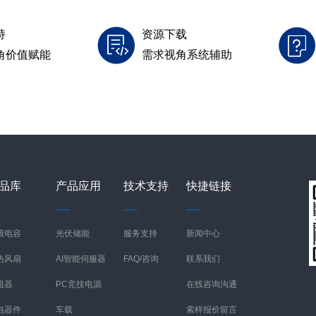
持
资源下载
角价值赋能
需求视角系统辅助
品库
产品应用
技术支持
快捷链接
级电容
光伏储能
服务支持
新闻中心
热风扇
AI智能伺服器
FAQ/咨询
联系我们
阻器
PC竞技电源
在线咨询沟通
电器件
车载
索样报价留言