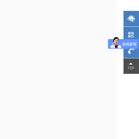
137-
1532-
8016