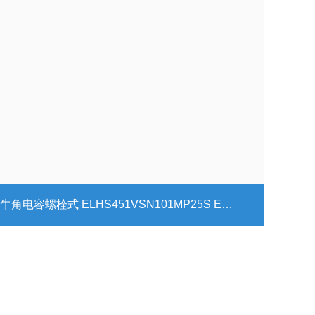
P30S ELHS451VSN151MP35S ELHS451VSN151MQ25S ELHS451VSN181MP40S ELHS451VSN181MQ30S ELHS451VSN221MP45S ELHS451VSN221MQ35S ELHS451VSN221MR25S ELHS451VSN271MP50S ELHS451VSN271MQ40S ELHS451VSN271MR30S ELHS451VSN271MA25S ELHS451VSN331MP60S ELHS451VSN331MQ45S ELHS451VSN331MQ50S ELHS451VSN331MR35S