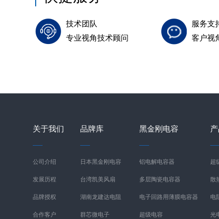
技术团队
服务支
专业视角技术顾问
客户视
关于我们
品牌库
黑金刚电容
产
公司介绍
日本黑金刚电容
铝电解电容器
超
发展历程
台湾凯美风扇
多层陶瓷电容器
散
品牌授权
湖南龙建达电阻
电子回路用薄膜电容器
电
合作客户
群芯微电子
超级电容
光