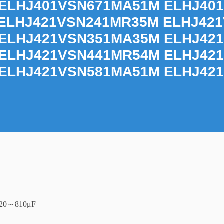
ELHJ401VSN671MA51M ELHJ40
ELHJ421VSN241MR35M ELHJ42
ELHJ421VSN351MA35M ELHJ42
ELHJ421VSN441MR54M ELHJ42
ELHJ421VSN581MA51M ELHJ42
0～810μF