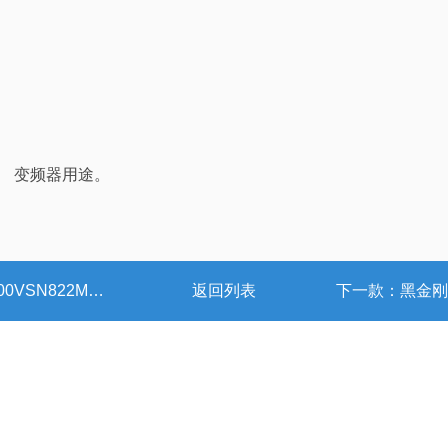
源、 变频器用途。
0S ESMH500VSN153MA45S ESMH800VSN562MR45S ESMH500VSN183MA50S ESMH800VSN562MA35S
返回列表
下一款：
黑金刚牛角电容螺栓式 ELHS451VSN101MP25S ELHS451VSN121M