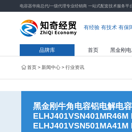
电容器华南总代/一级代理专业经销商 一站式配套技术服务平
有经验 有技术 有保
品牌库
首页
黑金刚电
首页
>
新闻中心
>
行业资讯
黑金刚牛角电容铝电解电容器 EL
ELHJ401VSN401MR46M 
ELHJ401VSN501MA41M 