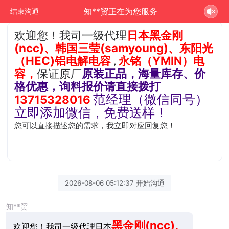
知**贸正在为您服务
结束沟通
欢迎您！我司一级代理
日本黑金刚
(ncc)、韩国三莹(samyoung)、
东阳光
（HEC)铝电解电容
永铭（YMIN）电
，
容，
保证原厂
原装正品，海量库存、价
格优惠
，询料报价请直接拨打
范经理（微信同号）
13715328016
立即添加微信，免费送样！
您可以直接描述您的需求，我立即对应回复您！
2026-08-06 05:12:37 开始沟通
知**贸
黑金刚(ncc)、
欢迎您！我司一级代理日本