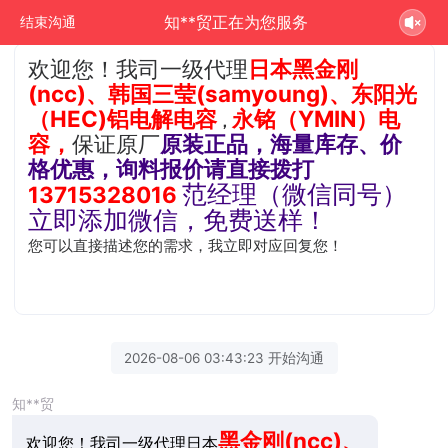
知**贸正在为您服务
结束沟通
欢迎您！我司一级代理
日本黑金刚
(ncc)、韩国三莹(samyoung)、
东阳光
（HEC)铝电解电容
永铭（YMIN）电
，
容，
保证原厂
原装正品，海量库存、价
格优惠
，询料报价请直接拨打
范经理（微信同号）
13715328016
立即添加微信，免费送样！
您可以直接描述您的需求，我立即对应回复您！
2026-08-06 03:43:23 开始沟通
知**贸
黑金刚(ncc)、
欢迎您！我司一级代理日本