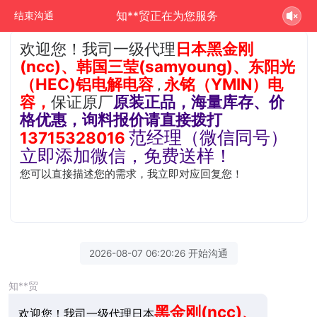
知**贸正在为您服务
结束沟通
欢迎您！我司一级代理
日本黑金刚
(ncc)、韩国三莹(samyoung)、
东阳光
（HEC)铝电解电容
永铭（YMIN）电
，
容，
保证原厂
原装正品，海量库存、价
格优惠
，询料报价请直接拨打
范经理（微信同号）
13715328016
立即添加微信，免费送样！
您可以直接描述您的需求，我立即对应回复您！
2026-08-07 06:20:26 开始沟通
知**贸
黑金刚(ncc)、
欢迎您！我司一级代理日本